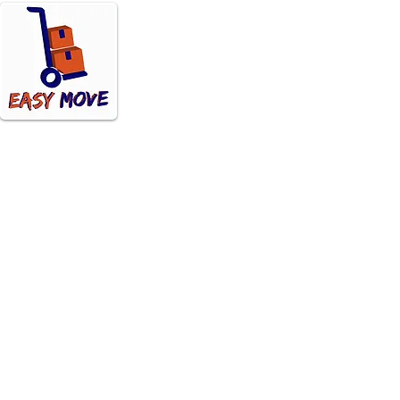
Menu
Démén
Accueil
Rési
Tarifs
Com
À propos
Les avantages d'un
FAQ
déménagement
Contact
professionnel pour votre
e déménagement à Montréal,
entreprise à Montréal
guay et partout au Québec
Bas-Saint-Laurent
|
Saguenay–Lac-Saint-Jean
|
Ca
Gaspésie–Îles-de-la-Madelein
Montreal
|
Quebec
|
Gatineau
|
Sherbrooke
|
Saguenay
Tracy
|
Joliette
|
Victoriaville
|
Rouyn-Noranda
|
Sala
Matane
|
Amo