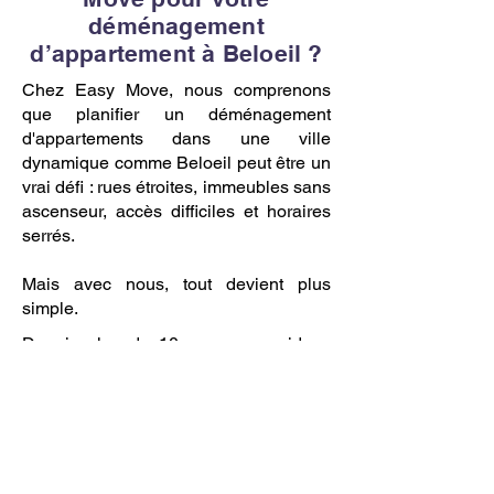
déménagement
d’appartement à Beloeil ?
Chez Easy Move, nous comprenons
que planifier un déménagement
d'appartements dans une ville
dynamique comme Beloeil peut être un
vrai défi : rues étroites, immeubles sans
ascenseur, accès difficiles et horaires
serrés.
Mais avec nous, tout devient plus
simple.
Depuis plus de 10 ans, nous aidons
des étudiants, des couples, des
familles et des professionnels à
déménager sans stress, sans
mauvaises surprises et avec une
attention aux détails qui fait toute la
différence.