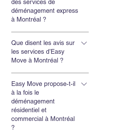
des services de
nos services d’emballage ou
déménagement express
d’entreposage si besoin.
à Montréal ?
Oui. Easy Move propose des
services rapides et flexibles pour
Que disent les avis sur
réduire le stress et assurer un
les services d’Easy
déménagement efficace.
Move à Montréal ?
Les clients soulignent une équipe
professionnelle, ponctuelle,
Easy Move propose-t-il
efficace, et des prix raisonnables.
à la fois le
déménagement
résidentiel et
commercial à Montréal
?