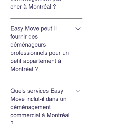
sécurisé et la location de bacs
cher à Montréal ?
écologiques GoBac.
Easy Move propose des solutions
économiques et transparentes,
Easy Move peut-il
avec un bon rapport qualité-prix et
fournir des
un service fiable.
déménageurs
professionnels pour un
petit appartement à
Montréal ?
Oui. Easy Move intervient aussi
bien pour les petits appartements
Quels services Easy
que pour les grands logements,
Move inclut-il dans un
avec un service adapté et soigné.
déménagement
commercial à Montréal
?