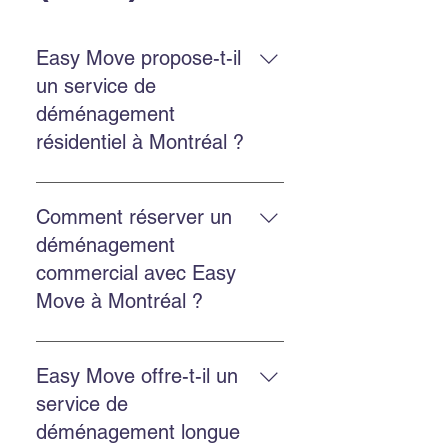
Easy Move propose-t-il
un service de
déménagement
résidentiel à Montréal ?
Oui. Easy Move Montréal propose
un service résidentiel à Montréal et
Comment réserver un
en banlieue, avec une équipe
déménagement
expérimentée qui manipule vos
commercial avec Easy
biens avec soin.
Move à Montréal ?
Réservez en remplissant le
formulaire sur le site, en appelant
Easy Move offre-t-il un
au 514‑578‑6903, ou en nous
service de
contactant via Facebook ou
déménagement longue
Instagram pour une réponse