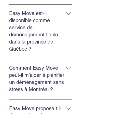
Le déménagement commercial
inclut la planification, le
Easy Move est-il
chargement, le transport, le
disponible comme
déchargement et la protection des
service de
biens, avec des options
déménagement fiable
d’emballage et d’entreposage.
dans la province de
Québec ?
Oui. Easy Move intervient partout
au Québec, y compris Montréal,
Comment Easy Move
Châteauguay et plusieurs autres
peut-il m’aider à planifier
régions.
un déménagement sans
stress à Montréal ?
Planifiez à l’avance, obtenez une
soumission gratuite, choisissez
Easy Move propose-t-il
une équipe ponctuelle et utilisez