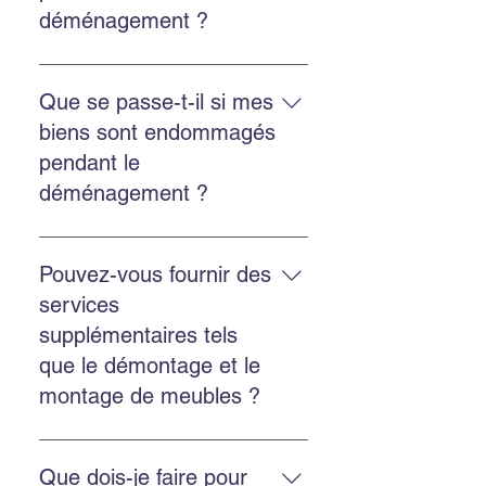
du ruban adhésif, du papier à
déménagement.
déménagement ?
bulles et du papier d'emballage.
Nous prenons des mesures pour
protéger vos biens pendant le
Que se passe-t-il si mes
déménagement, telles que
biens sont endommagés
l'utilisation de couvertures
pendant le
protectrices et de sangles pour
déménagement ?
sécuriser les meubles dans le
camion.
Notre entreprise est assurée et
couvre tous les dommages causés
Pouvez-vous fournir des
à vos biens pendant le
services
déménagement.
supplémentaires tels
que le démontage et le
montage de meubles ?
Oui, nous proposons des services
supplémentaires tels que le
Que dois-je faire pour