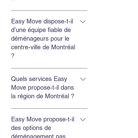
Oui. Easy Move fournit des devis
gratuits pour les déménagements
Easy Move dispose-t-il
internationaux depuis Montréal, y
d’une équipe fiable de
compris vers les États-Unis.
déménageurs pour le
centre-ville de Montréal
?
Oui. Easy Move dessert le centre-
ville de Montréal avec une équipe
Quels services Easy
ponctuelle, professionnelle et
Move propose-t-il dans
fiable.
la région de Montréal ?
Easy Move propose le
déménagement résidentiel,
Easy Move propose-t-il
commercial, l’emballage
des options de
professionnel, l’entreposage
déménagement pas