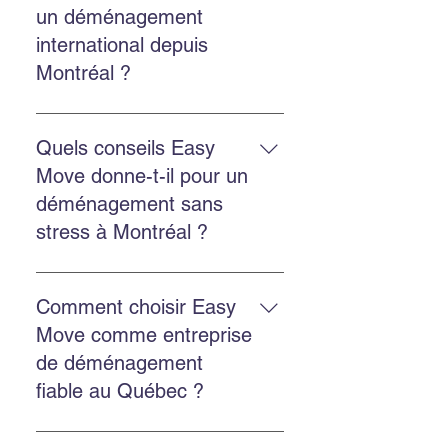
confirmez les détails avec l’équipe.
un déménagement
international depuis
Montréal ?
Il faut prévoir les documents
douaniers, coordonner
Quels conseils Easy
l’exportation, obtenir un devis
Move donne-t-il pour un
précis et travailler avec un
déménagement sans
transporteur qui connaît les règles
stress à Montréal ?
internationales.
Réservez tôt, choisissez une
entreprise fiable, utilisez
Comment choisir Easy
l’emballage professionnel si
Move comme entreprise
nécessaire, communiquez
de déménagement
clairement vos besoins et vérifiez
fiable au Québec ?
les avis clients.
Recherchez l’expérience, la