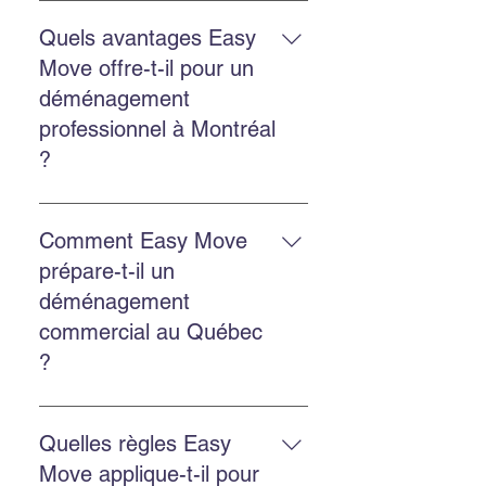
Oui. Easy Move offre les deux
services avec la même équipe
Quels avantages Easy
expérimentée et des solutions
Move offre-t-il pour un
adaptées.
déménagement
professionnel à Montréal
?
Un déménagement professionnel
réduit le stress, protège mieux vos
Comment Easy Move
biens, gagne du temps et assure
prépare-t-il un
une organisation optimale du
déménagement
départ et de l’arrivée.
commercial au Québec
?
Faites un inventaire, planifiez les
horaires, choisissez les services
Quelles règles Easy
d’emballage et de transport, puis
Move applique-t-il pour