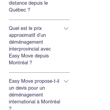
distance depuis le
rapide.
Québec ?
Oui. Easy Move réalise des
déménagements provinciaux et
Quel est le prix
internationaux depuis le Québec.
approximatif d’un
Contactez-nous pour une cotation
déménagement
personnalisée.
interprovincial avec
Easy Move depuis
Montréal ?
Le prix dépend de la distance, du
volume et des services choisis.
Easy Move propose-t-il
Easy Move propose des
un devis pour un
soumissions gratuites en ligne
déménagement
pour estimer chaque
international à Montréal
déménagement.
?