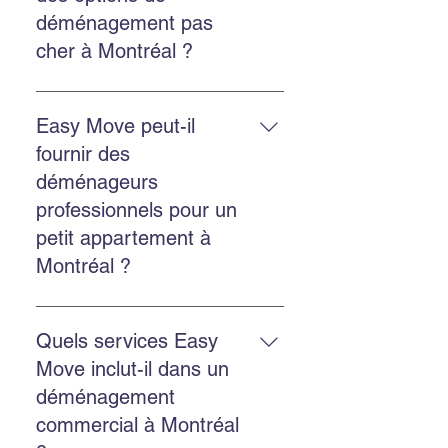
professionnel, l’entreposage
déménagement pas
sécurisé et la location de bacs
cher à Montréal ?
écologiques GoBac.
Easy Move propose des solutions
économiques et transparentes,
Easy Move peut-il
avec un bon rapport qualité-prix et
fournir des
un service fiable.
déménageurs
professionnels pour un
petit appartement à
Montréal ?
Oui. Easy Move intervient aussi
bien pour les petits appartements
Quels services Easy
que pour les grands logements,
Move inclut-il dans un
avec un service adapté et soigné.
déménagement
commercial à Montréal