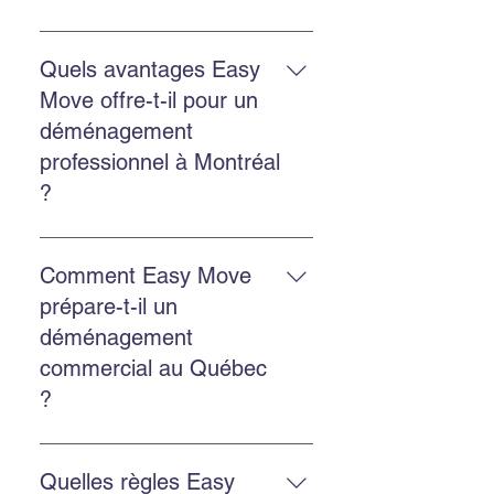
Oui. Easy Move offre les deux
services avec la même équipe
Quels avantages Easy
expérimentée et des solutions
Move offre-t-il pour un
adaptées.
déménagement
professionnel à Montréal
?
Un déménagement professionnel
réduit le stress, protège mieux vos
Comment Easy Move
biens, gagne du temps et assure
prépare-t-il un
une organisation optimale du
déménagement
départ et de l’arrivée.
commercial au Québec
?
Faites un inventaire, planifiez les
horaires, choisissez les services
Quelles règles Easy