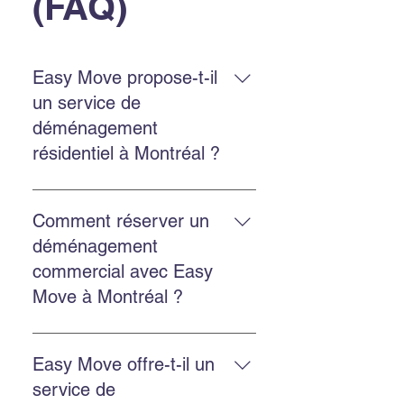
(FAQ)
Easy Move propose-t-il
un service de
déménagement
résidentiel à Montréal ?
Oui. Easy Move Montréal propose
un service résidentiel à Montréal et
Comment réserver un
en banlieue, avec une équipe
déménagement
expérimentée qui manipule vos
commercial avec Easy
biens avec soin.
Move à Montréal ?
Réservez en remplissant le
formulaire sur le site, en appelant
Easy Move offre-t-il un
au 514‑578‑6903, ou en nous
service de
contactant via Facebook ou