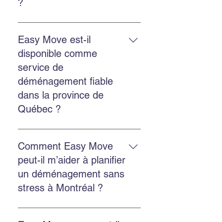
?
Le déménagement commercial
inclut la planification, le
Easy Move est-il
chargement, le transport, le
disponible comme
déchargement et la protection des
service de
biens, avec des options
déménagement fiable
d’emballage et d’entreposage.
dans la province de
Québec ?
Oui. Easy Move intervient partout
au Québec, y compris Montréal,
Comment Easy Move
Châteauguay et plusieurs autres
peut-il m’aider à planifier
régions.
un déménagement sans
stress à Montréal ?
Planifiez à l’avance, obtenez une