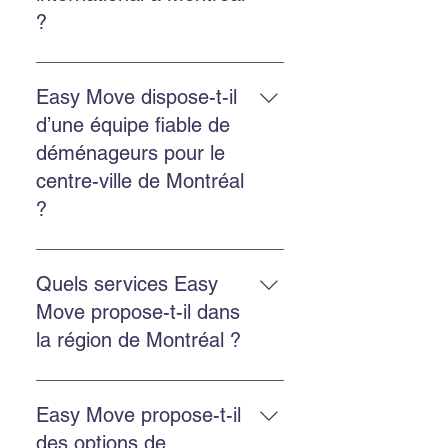
déménagement.
?
Oui. Easy Move fournit des devis
gratuits pour les déménagements
Easy Move dispose-t-il
internationaux depuis Montréal, y
d’une équipe fiable de
compris vers les États-Unis.
déménageurs pour le
centre-ville de Montréal
?
Oui. Easy Move dessert le centre-
ville de Montréal avec une équipe
Quels services Easy
ponctuelle, professionnelle et
Move propose-t-il dans
fiable.
la région de Montréal ?
Easy Move propose le
déménagement résidentiel,
Easy Move propose-t-il
commercial, l’emballage
des options de