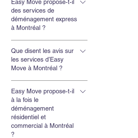
soumission gratuite, choisissez
Easy Move propose-t-il
une équipe ponctuelle et utilisez
des services de
nos services d’emballage ou
déménagement express
d’entreposage si besoin.
à Montréal ?
Oui. Easy Move propose des
services rapides et flexibles pour
Que disent les avis sur
réduire le stress et assurer un
les services d’Easy
déménagement efficace.
Move à Montréal ?
Les clients soulignent une équipe
professionnelle, ponctuelle,
Easy Move propose-t-il
efficace, et des prix raisonnables.
à la fois le
déménagement
résidentiel et
commercial à Montréal
?