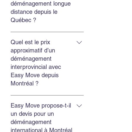
déménagement longue
Instagram pour une réponse
distance depuis le
rapide.
Québec ?
Oui. Easy Move réalise des
déménagements provinciaux et
Quel est le prix
internationaux depuis le Québec.
approximatif d’un
Contactez-nous pour une cotation
déménagement
personnalisée.
interprovincial avec
Easy Move depuis
Montréal ?
Le prix dépend de la distance, du
volume et des services choisis.
Easy Move propose-t-il
Easy Move propose des
un devis pour un
soumissions gratuites en ligne
déménagement
pour estimer chaque
international à Montréal