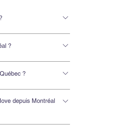
?
uipe expérimentée qui manipule
al ?
tactant via Facebook ou
e Québec ?
ntactez-nous pour une cotation
Move depuis Montréal
sions gratuites en ligne pour