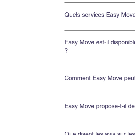
Oui. Easy Move intervient aussi 
soigné.
Quels services Easy Move
Le déménagement commercial inclu
des options d’emballage et d’en
Easy Move est-il disponi
?
Oui. Easy Move intervient partou
Comment Easy Move peut-i
Planifiez à l’avance, obtenez une
d’entreposage si besoin.
Easy Move propose-t-il d
Oui. Easy Move propose des servi
Que disent les avis sur l