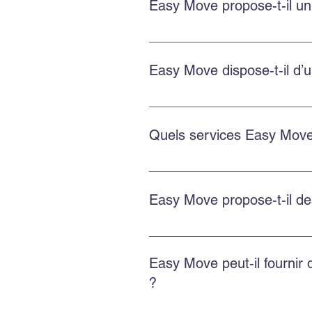
Easy Move propose-t-il un
Oui. Easy Move fournit des devis
Easy Move dispose-t-il d’u
Oui. Easy Move dessert le centre-
Quels services Easy Move 
Easy Move propose le déménagemen
de bacs écologiques GoBac.
Easy Move propose-t-il d
Easy Move propose des solutions 
Easy Move peut-il fournir
?