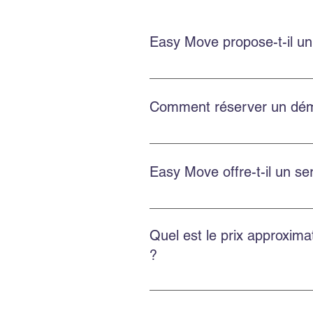
Easy Move propose-t-il un
Oui. Easy Move Montréal propose
vos biens avec soin.
Comment réserver un dém
Réservez en remplissant le formu
Instagram pour une réponse rapi
Easy Move offre-t-il un 
Oui. Easy Move réalise des démé
personnalisée.
Quel est le prix approxim
?
Le prix dépend de la distance, d
estimer chaque déménagement.