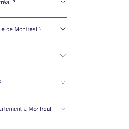
réal ?
, y compris vers les États-Unis.
lle de Montréal ?
 fiable.
posage sécurisé et la location
?
et un service fiable.
partement à Montréal