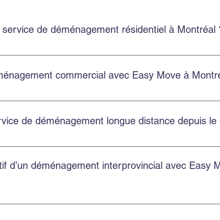
 service de déménagement résidentiel à Montréal 
 un service résidentiel à Montréal et en banlieue, avec une éq
énagement commercial avec Easy Move à Montré
laire sur le site, en appelant au 514‑578‑6903, ou en nous con
de.
service de déménagement longue distance depuis l
nagements provinciaux et internationaux depuis le Québec. Co
atif d’un déménagement interprovincial avec Easy 
u volume et des services choisis. Easy Move propose des soumis