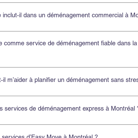
bien pour les petits appartements que pour les grands logements
 inclut-il dans un déménagement commercial à Mo
t la planification, le chargement, le transport, le déchargement
treposage.
ble comme service de déménagement fiable dans l
t au Québec, y compris Montréal, Châteauguay et plusieurs autr
l m’aider à planifier un déménagement sans stres
 soumission gratuite, choisissez une équipe ponctuelle et utili
es services de déménagement express à Montréal 
ces rapides et flexibles pour réduire le stress et assurer un d
es services d’Easy Move à Montréal ?