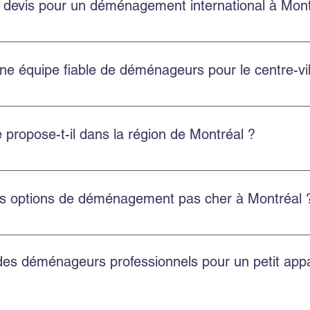
 devis pour un déménagement international à Mont
 gratuits pour les déménagements internationaux depuis Montréal
ne équipe fiable de déménageurs pour le centre-vi
ville de Montréal avec une équipe ponctuelle, professionnelle et
propose-t-il dans la région de Montréal ?
t résidentiel, commercial, l’emballage professionnel, l’entre
es options de déménagement pas cher à Montréal 
économiques et transparentes, avec un bon rapport qualité-prix 
 des déménageurs professionnels pour un petit ap