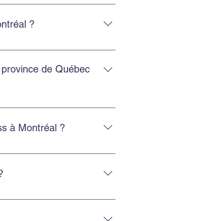
, avec un service adapté et
ntréal ?
 et la protection des biens, avec
a province de Québec
es régions.
s à Montréal ?
sez nos services d’emballage ou
?
éménagement efficace.