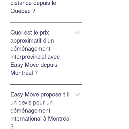
distance depuis le
rapide.
Québec ?
Oui. Easy Move réalise des
déménagements provinciaux et
Quel est le prix
internationaux depuis le Québec.
approximatif d’un
Contactez-nous pour une cotation
déménagement
personnalisée.
interprovincial avec
Easy Move depuis
Montréal ?
Le prix dépend de la distance, du
volume et des services choisis.
Easy Move propose-t-il
Easy Move propose des
un devis pour un
soumissions gratuites en ligne
déménagement
pour estimer chaque
international à Montréal
déménagement.
?