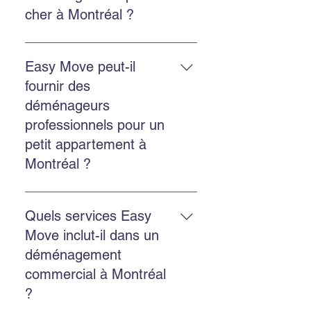
sécurisé et la location de bacs
cher à Montréal ?
écologiques GoBac.
Easy Move propose des solutions
économiques et transparentes,
Easy Move peut-il
avec un bon rapport qualité-prix et
fournir des
un service fiable.
déménageurs
professionnels pour un
petit appartement à
Montréal ?
Oui. Easy Move intervient aussi
bien pour les petits appartements
Quels services Easy
que pour les grands logements,
Move inclut-il dans un
avec un service adapté et soigné.
déménagement
commercial à Montréal
?