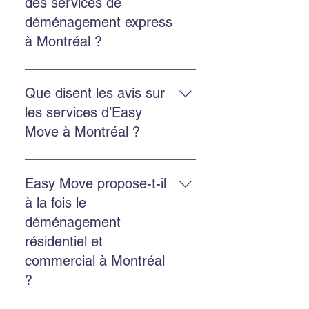
des services de
nos services d’emballage ou
déménagement express
d’entreposage si besoin.
à Montréal ?
Oui. Easy Move propose des
services rapides et flexibles pour
Que disent les avis sur
réduire le stress et assurer un
les services d’Easy
déménagement efficace.
Move à Montréal ?
Les clients soulignent une équipe
professionnelle, ponctuelle,
Easy Move propose-t-il
efficace, et des prix raisonnables.
à la fois le
déménagement
résidentiel et
commercial à Montréal
?