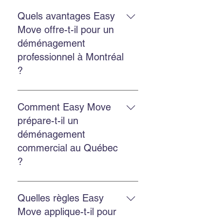
Oui. Easy Move offre les deux
services avec la même équipe
Quels avantages Easy
expérimentée et des solutions
Move offre-t-il pour un
adaptées.
déménagement
professionnel à Montréal
?
Un déménagement professionnel
réduit le stress, protège mieux vos
Comment Easy Move
biens, gagne du temps et assure
prépare-t-il un
une organisation optimale du
déménagement
départ et de l’arrivée.
commercial au Québec
?
Faites un inventaire, planifiez les
horaires, choisissez les services
Quelles règles Easy
d’emballage et de transport, puis
Move applique-t-il pour