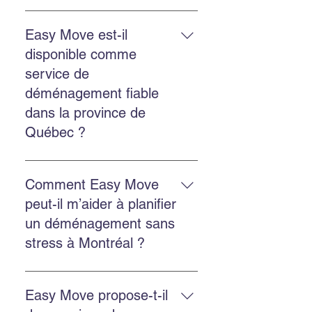
Le déménagement commercial
inclut la planification, le
Easy Move est-il
chargement, le transport, le
disponible comme
déchargement et la protection des
service de
biens, avec des options
déménagement fiable
d’emballage et d’entreposage.
dans la province de
Québec ?
Oui. Easy Move intervient partout
au Québec, y compris Montréal,
Comment Easy Move
Châteauguay et plusieurs autres
peut-il m’aider à planifier
régions.
un déménagement sans
stress à Montréal ?
Planifiez à l’avance, obtenez une
soumission gratuite, choisissez
Easy Move propose-t-il
une équipe ponctuelle et utilisez