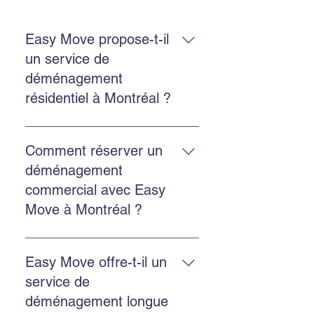
Easy Move propose-t-il
un service de
déménagement
résidentiel à Montréal ?
Oui. Easy Move Montréal propose
un service résidentiel à Montréal et
Comment réserver un
en banlieue, avec une équipe
déménagement
expérimentée qui manipule vos
commercial avec Easy
biens avec soin.
Move à Montréal ?
Réservez en remplissant le
formulaire sur le site, en appelant
Easy Move offre-t-il un
au 514‑578‑6903, ou en nous
service de
contactant via Facebook ou
déménagement longue
Instagram pour une réponse