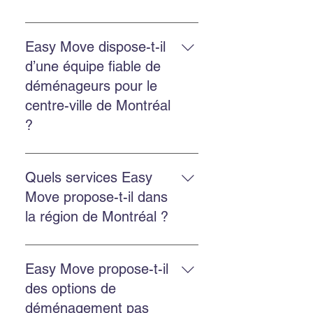
Oui. Easy Move fournit des devis
gratuits pour les déménagements
Easy Move dispose-t-il
internationaux depuis Montréal, y
d’une équipe fiable de
compris vers les États-Unis.
déménageurs pour le
centre-ville de Montréal
?
Oui. Easy Move dessert le centre-
ville de Montréal avec une équipe
Quels services Easy
ponctuelle, professionnelle et
Move propose-t-il dans
fiable.
la région de Montréal ?
Easy Move propose le
déménagement résidentiel,
Easy Move propose-t-il
commercial, l’emballage
des options de
professionnel, l’entreposage
déménagement pas