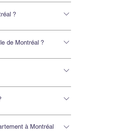
sions gratuites en ligne pour
réal ?
, y compris vers les États-Unis.
lle de Montréal ?
 fiable.
posage sécurisé et la location
?
et un service fiable.
partement à Montréal