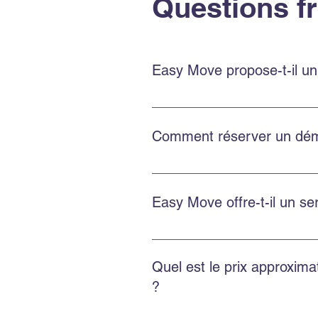
Questions f
Easy Move propose-t-il un
Oui. Easy Move Montréal propose
vos biens avec soin.
Comment réserver un dém
Réservez en remplissant le formu
Instagram pour une réponse rapi
Easy Move offre-t-il un 
Oui. Easy Move réalise des démé
personnalisée.
Quel est le prix approxim
?