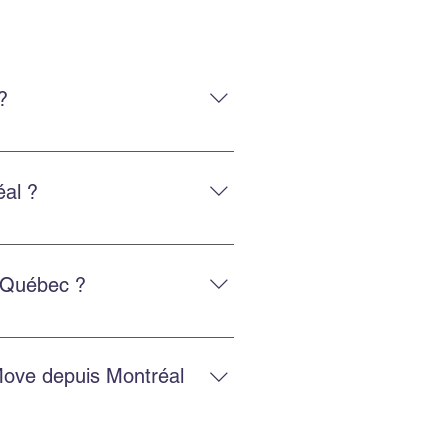
?
uipe expérimentée qui manipule
al ?
tactant via Facebook ou
e Québec ?
ntactez-nous pour une cotation
Move depuis Montréal