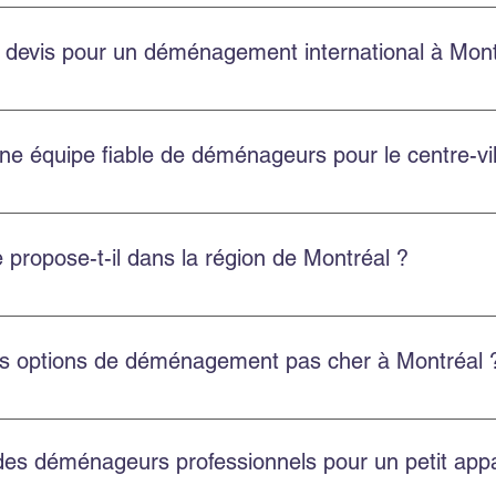
u volume et des services choisis. Easy Move propose des soumis
 devis pour un déménagement international à Mont
 gratuits pour les déménagements internationaux depuis Montréal
ne équipe fiable de déménageurs pour le centre-vi
ville de Montréal avec une équipe ponctuelle, professionnelle et
propose-t-il dans la région de Montréal ?
t résidentiel, commercial, l’emballage professionnel, l’entre
es options de déménagement pas cher à Montréal 
économiques et transparentes, avec un bon rapport qualité-prix 
 des déménageurs professionnels pour un petit ap