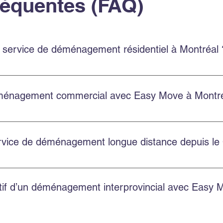
réquentes (FAQ)
 service de déménagement résidentiel à Montréal 
 un service résidentiel à Montréal et en banlieue, avec une éq
énagement commercial avec Easy Move à Montré
laire sur le site, en appelant au 514‑578‑6903, ou en nous con
de.
service de déménagement longue distance depuis l
nagements provinciaux et internationaux depuis le Québec. Co
atif d’un déménagement interprovincial avec Easy 