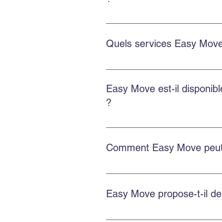
Oui. Easy Move intervient aussi 
soigné.
Quels services Easy Move
Le déménagement commercial inclu
des options d’emballage et d’en
Easy Move est-il disponi
?
Oui. Easy Move intervient partou
Comment Easy Move peut-i
Planifiez à l’avance, obtenez une
d’entreposage si besoin.
Easy Move propose-t-il d
Oui. Easy Move propose des servi