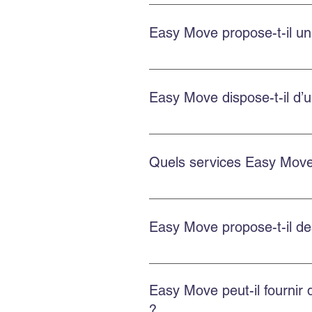
Le prix dépend de la distance, d
estimer chaque déménagement.
Easy Move propose-t-il un
Oui. Easy Move fournit des devis
Easy Move dispose-t-il d’u
Oui. Easy Move dessert le centre-
Quels services Easy Move 
Easy Move propose le déménagemen
de bacs écologiques GoBac.
Easy Move propose-t-il d
Easy Move propose des solutions 
Easy Move peut-il fournir
?