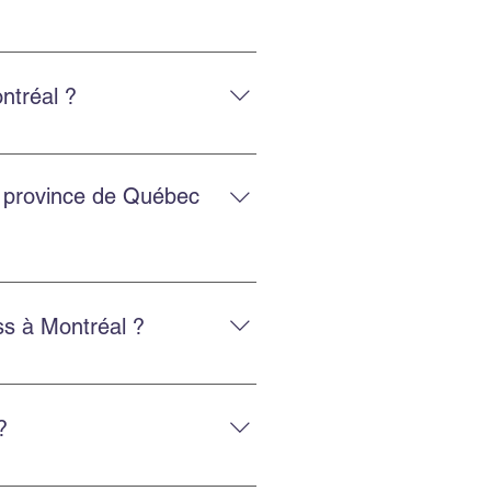
, avec un service adapté et
ntréal ?
 et la protection des biens, avec
a province de Québec
es régions.
s à Montréal ?
sez nos services d’emballage ou
?
éménagement efficace.