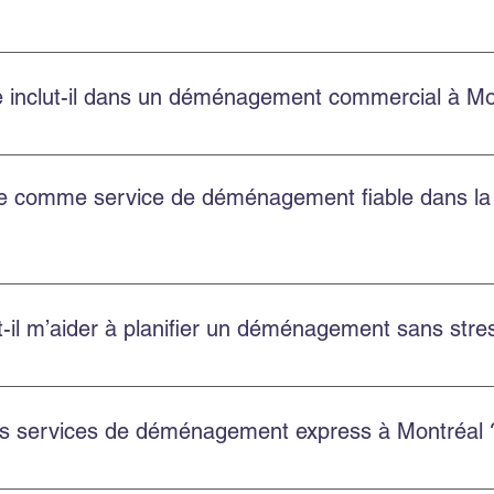
bien pour les petits appartements que pour les grands logements
 inclut-il dans un déménagement commercial à Mo
t la planification, le chargement, le transport, le déchargement
treposage.
ble comme service de déménagement fiable dans l
t au Québec, y compris Montréal, Châteauguay et plusieurs autr
l m’aider à planifier un déménagement sans stres
 soumission gratuite, choisissez une équipe ponctuelle et utili
es services de déménagement express à Montréal 
ces rapides et flexibles pour réduire le stress et assurer un d