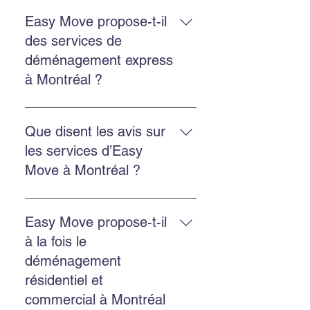
Planifiez à l’avance, obtenez une
soumission gratuite, choisissez
Easy Move propose-t-il
une équipe ponctuelle et utilisez
des services de
nos services d’emballage ou
déménagement express
d’entreposage si besoin.
à Montréal ?
Oui. Easy Move propose des
services rapides et flexibles pour
Que disent les avis sur
réduire le stress et assurer un
les services d’Easy
déménagement efficace.
Move à Montréal ?
Les clients soulignent une équipe
professionnelle, ponctuelle,
Easy Move propose-t-il
efficace, et des prix raisonnables.
à la fois le
déménagement
résidentiel et
commercial à Montréal