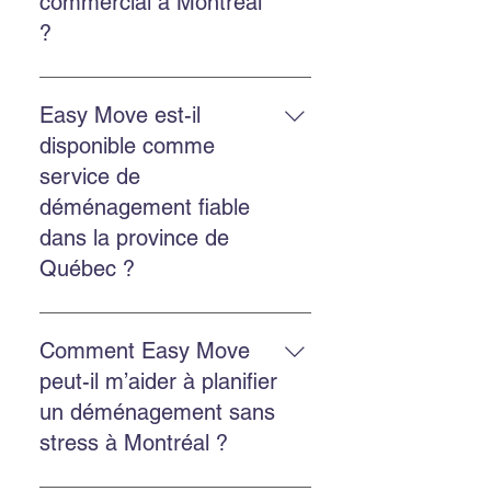
commercial à Montréal
?
Le déménagement commercial
inclut la planification, le
Easy Move est-il
chargement, le transport, le
disponible comme
déchargement et la protection des
service de
biens, avec des options
déménagement fiable
d’emballage et d’entreposage.
dans la province de
Québec ?
Oui. Easy Move intervient partout
au Québec, y compris Montréal,
Comment Easy Move
Châteauguay et plusieurs autres
peut-il m’aider à planifier
régions.
un déménagement sans
stress à Montréal ?