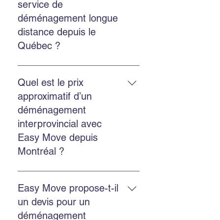
service de
contactant via Facebook ou
déménagement longue
Instagram pour une réponse
distance depuis le
rapide.
Québec ?
Oui. Easy Move réalise des
déménagements provinciaux et
Quel est le prix
internationaux depuis le Québec.
approximatif d’un
Contactez-nous pour une cotation
déménagement
personnalisée.
interprovincial avec
Easy Move depuis
Montréal ?
Le prix dépend de la distance, du
volume et des services choisis.
Easy Move propose-t-il
Easy Move propose des
un devis pour un
soumissions gratuites en ligne
déménagement