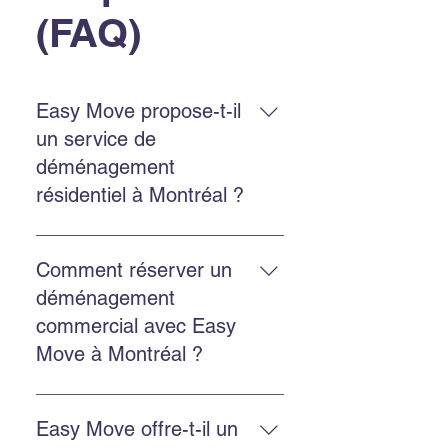
(FAQ)
Easy Move propose-t-il
un service de
déménagement
résidentiel à Montréal ?
Oui. Easy Move Montréal propose
un service résidentiel à Montréal et
Comment réserver un
en banlieue, avec une équipe
déménagement
expérimentée qui manipule vos
commercial avec Easy
biens avec soin.
Move à Montréal ?
Réservez en remplissant le
formulaire sur le site, en appelant
Easy Move offre-t-il un
au 514‑578‑6903, ou en nous