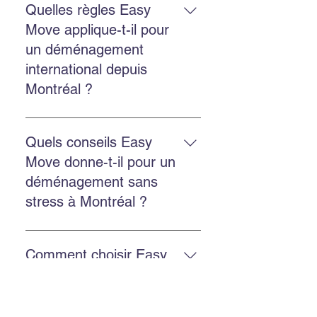
horaires, choisissez les services
Quelles règles Easy
d’emballage et de transport, puis
Move applique-t-il pour
confirmez les détails avec l’équipe.
un déménagement
international depuis
Montréal ?
Il faut prévoir les documents
douaniers, coordonner
Quels conseils Easy
l’exportation, obtenir un devis
Move donne-t-il pour un
précis et travailler avec un
déménagement sans
transporteur qui connaît les règles
stress à Montréal ?
internationales.
Réservez tôt, choisissez une
entreprise fiable, utilisez
Comment choisir Easy
l’emballage professionnel si
Move comme entreprise
nécessaire, communiquez
de déménagement
clairement vos besoins et vérifiez
fiable au Québec ?