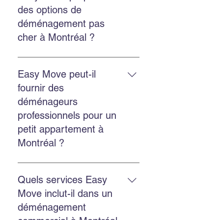
commercial, l’emballage
des options de
professionnel, l’entreposage
déménagement pas
sécurisé et la location de bacs
cher à Montréal ?
écologiques GoBac.
Easy Move propose des solutions
économiques et transparentes,
Easy Move peut-il
avec un bon rapport qualité-prix et
fournir des
un service fiable.
déménageurs
professionnels pour un
petit appartement à
Montréal ?
Oui. Easy Move intervient aussi
bien pour les petits appartements
Quels services Easy
que pour les grands logements,
Move inclut-il dans un
avec un service adapté et soigné.
déménagement