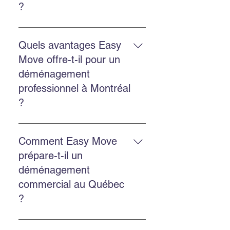
?
Oui. Easy Move offre les deux
services avec la même équipe
Quels avantages Easy
expérimentée et des solutions
Move offre-t-il pour un
adaptées.
déménagement
professionnel à Montréal
?
Un déménagement professionnel
réduit le stress, protège mieux vos
Comment Easy Move
biens, gagne du temps et assure
prépare-t-il un
une organisation optimale du
déménagement
départ et de l’arrivée.
commercial au Québec
?
Faites un inventaire, planifiez les