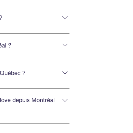
?
uipe expérimentée qui manipule
al ?
tactant via Facebook ou
e Québec ?
ntactez-nous pour une cotation
Move depuis Montréal
sions gratuites en ligne pour