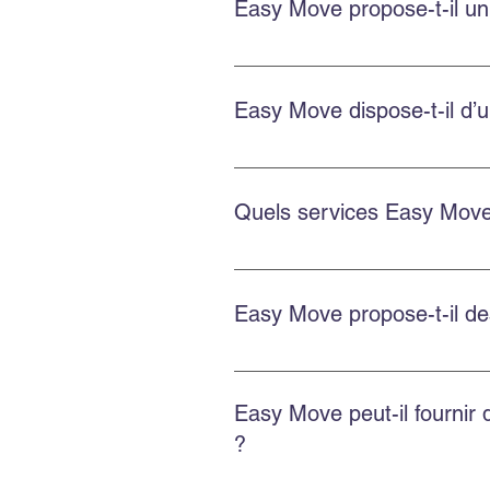
Easy Move propose-t-il un
Oui. Easy Move fournit des devis
Easy Move dispose-t-il d’u
Oui. Easy Move dessert le centre-
Quels services Easy Move 
Easy Move propose le déménagemen
de bacs écologiques GoBac.
Easy Move propose-t-il d
Easy Move propose des solutions 
Easy Move peut-il fournir
?