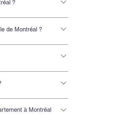
réal ?
, y compris vers les États-Unis.
lle de Montréal ?
 fiable.
posage sécurisé et la location
?
et un service fiable.
partement à Montréal