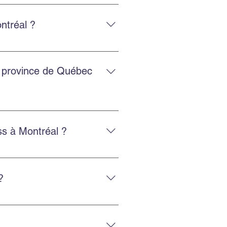
, avec un service adapté et
ntréal ?
 et la protection des biens, avec
a province de Québec
es régions.
s à Montréal ?
sez nos services d’emballage ou
?
éménagement efficace.