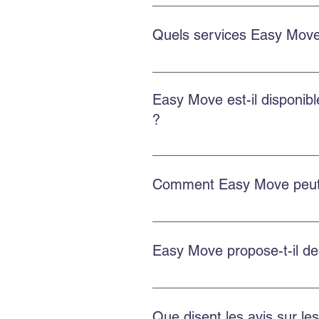
Oui. Easy Move intervient aussi 
soigné.
Quels services Easy Move
Le déménagement commercial inclu
des options d’emballage et d’en
Easy Move est-il disponi
?
Oui. Easy Move intervient partou
Comment Easy Move peut-i
Planifiez à l’avance, obtenez une
d’entreposage si besoin.
Easy Move propose-t-il d
Oui. Easy Move propose des servi
Que disent les avis sur l