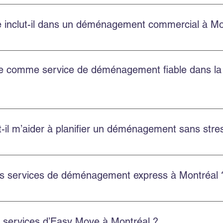
bien pour les petits appartements que pour les grands logements
 inclut-il dans un déménagement commercial à Mo
t la planification, le chargement, le transport, le déchargement
treposage.
ble comme service de déménagement fiable dans l
t au Québec, y compris Montréal, Châteauguay et plusieurs autr
l m’aider à planifier un déménagement sans stres
 soumission gratuite, choisissez une équipe ponctuelle et utili
es services de déménagement express à Montréal 
ces rapides et flexibles pour réduire le stress et assurer un d
es services d’Easy Move à Montréal ?