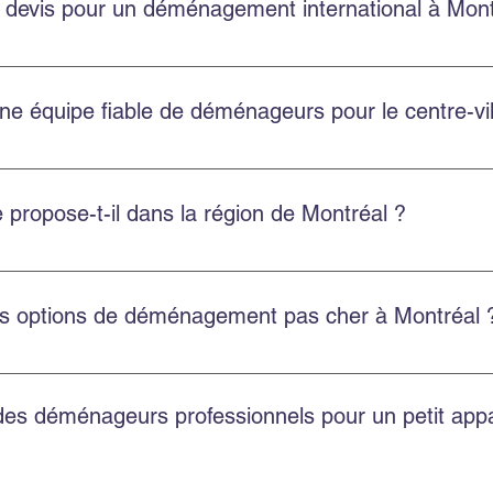
 devis pour un déménagement international à Mont
 gratuits pour les déménagements internationaux depuis Montréal
ne équipe fiable de déménageurs pour le centre-vi
ville de Montréal avec une équipe ponctuelle, professionnelle et
propose-t-il dans la région de Montréal ?
t résidentiel, commercial, l’emballage professionnel, l’entre
es options de déménagement pas cher à Montréal 
économiques et transparentes, avec un bon rapport qualité-prix 
 des déménageurs professionnels pour un petit ap