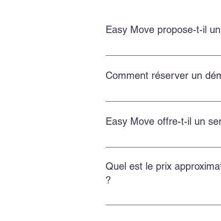
Easy Move propose-t-il un
Oui. Easy Move Montréal propose
vos biens avec soin.
Comment réserver un dém
Réservez en remplissant le formu
Instagram pour une réponse rapi
Easy Move offre-t-il un 
Oui. Easy Move réalise des démé
personnalisée.
Quel est le prix approxim
?
Le prix dépend de la distance, d
estimer chaque déménagement.