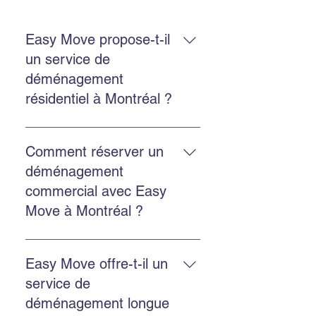
Easy Move propose-t-il
un service de
déménagement
résidentiel à Montréal ?
Oui. Easy Move Montréal propose
un service résidentiel à Montréal et
Comment réserver un
en banlieue, avec une équipe
déménagement
expérimentée qui manipule vos
commercial avec Easy
biens avec soin.
Move à Montréal ?
Réservez en remplissant le
formulaire sur le site, en appelant
Easy Move offre-t-il un
au 514‑578‑6903, ou en nous
service de
contactant via Facebook ou
déménagement longue
Instagram pour une réponse