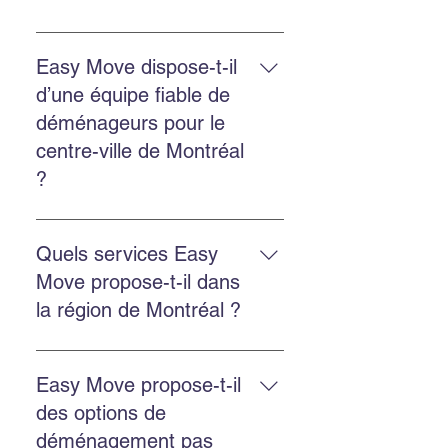
Oui. Easy Move fournit des devis
gratuits pour les déménagements
Easy Move dispose-t-il
internationaux depuis Montréal, y
d’une équipe fiable de
compris vers les États-Unis.
déménageurs pour le
centre-ville de Montréal
?
Oui. Easy Move dessert le centre-
ville de Montréal avec une équipe
Quels services Easy
ponctuelle, professionnelle et
Move propose-t-il dans
fiable.
la région de Montréal ?
Easy Move propose le
déménagement résidentiel,
Easy Move propose-t-il
commercial, l’emballage
des options de
professionnel, l’entreposage
déménagement pas