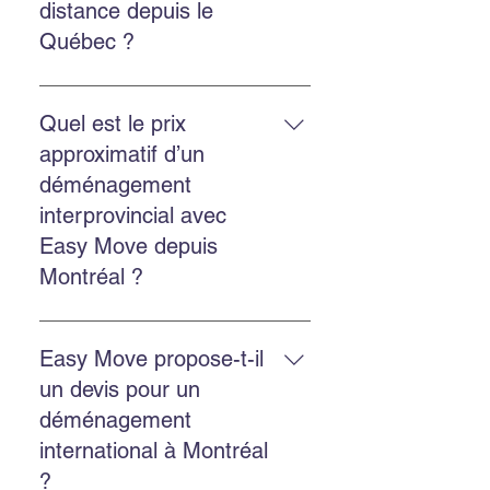
distance depuis le
rapide.
Québec ?
Oui. Easy Move réalise des
déménagements provinciaux et
Quel est le prix
internationaux depuis le Québec.
approximatif d’un
Contactez-nous pour une cotation
déménagement
personnalisée.
interprovincial avec
Easy Move depuis
Montréal ?
Le prix dépend de la distance, du
volume et des services choisis.
Easy Move propose-t-il
Easy Move propose des
un devis pour un
soumissions gratuites en ligne
déménagement
pour estimer chaque
international à Montréal
déménagement.
?