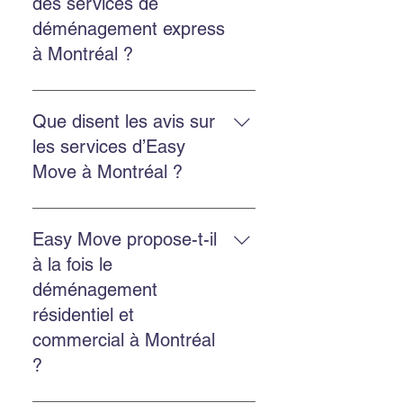
des services de
nos services d’emballage ou
déménagement express
d’entreposage si besoin.
à Montréal ?
Oui. Easy Move propose des
services rapides et flexibles pour
Que disent les avis sur
réduire le stress et assurer un
les services d’Easy
déménagement efficace.
Move à Montréal ?
Les clients soulignent une équipe
professionnelle, ponctuelle,
Easy Move propose-t-il
efficace, et des prix raisonnables.
à la fois le
déménagement
résidentiel et
commercial à Montréal
?