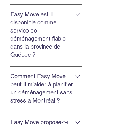
Le déménagement commercial
inclut la planification, le
Easy Move est-il
chargement, le transport, le
disponible comme
déchargement et la protection des
service de
biens, avec des options
déménagement fiable
d’emballage et d’entreposage.
dans la province de
Québec ?
Oui. Easy Move intervient partout
au Québec, y compris Montréal,
Comment Easy Move
Châteauguay et plusieurs autres
peut-il m’aider à planifier
régions.
un déménagement sans
stress à Montréal ?
Planifiez à l’avance, obtenez une
soumission gratuite, choisissez
Easy Move propose-t-il
une équipe ponctuelle et utilisez