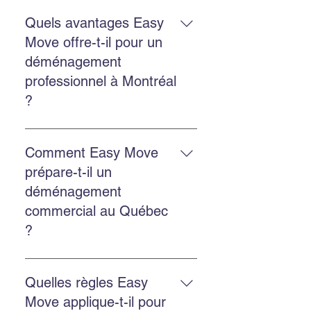
Oui. Easy Move offre les deux
services avec la même équipe
Quels avantages Easy
expérimentée et des solutions
Move offre-t-il pour un
adaptées.
déménagement
professionnel à Montréal
?
Un déménagement professionnel
réduit le stress, protège mieux vos
Comment Easy Move
biens, gagne du temps et assure
prépare-t-il un
une organisation optimale du
déménagement
départ et de l’arrivée.
commercial au Québec
?
Faites un inventaire, planifiez les
horaires, choisissez les services
Quelles règles Easy
d’emballage et de transport, puis
Move applique-t-il pour