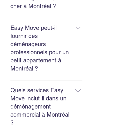
sécurisé et la location de bacs
cher à Montréal ?
écologiques GoBac.
Easy Move propose des solutions
économiques et transparentes,
Easy Move peut-il
avec un bon rapport qualité-prix et
fournir des
un service fiable.
déménageurs
professionnels pour un
petit appartement à
Montréal ?
Oui. Easy Move intervient aussi
bien pour les petits appartements
Quels services Easy
que pour les grands logements,
Move inclut-il dans un
avec un service adapté et soigné.
déménagement
commercial à Montréal
?