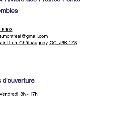
embles
8-6903
e.montreal@gmail.com
aint-Luc, Châteauguay, QC, J6K 1Z8
 d'ouverture
Vendredi: 8h - 17h