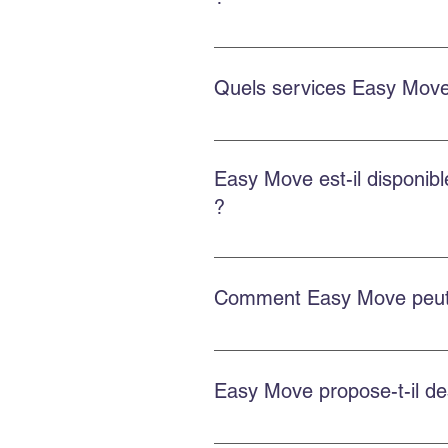
Oui. Easy Move intervient aussi 
soigné.
Quels services Easy Move
Le déménagement commercial inclu
des options d’emballage et d’en
Easy Move est-il disponi
?
Oui. Easy Move intervient partou
Comment Easy Move peut-i
Planifiez à l’avance, obtenez une
d’entreposage si besoin.
Easy Move propose-t-il d
Oui. Easy Move propose des servi