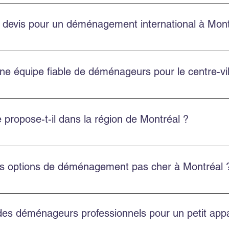
u volume et des services choisis. Easy Move propose des soumis
 devis pour un déménagement international à Mont
 gratuits pour les déménagements internationaux depuis Montréal
ne équipe fiable de déménageurs pour le centre-vi
ville de Montréal avec une équipe ponctuelle, professionnelle et
propose-t-il dans la région de Montréal ?
t résidentiel, commercial, l’emballage professionnel, l’entre
es options de déménagement pas cher à Montréal 
économiques et transparentes, avec un bon rapport qualité-prix 
 des déménageurs professionnels pour un petit ap