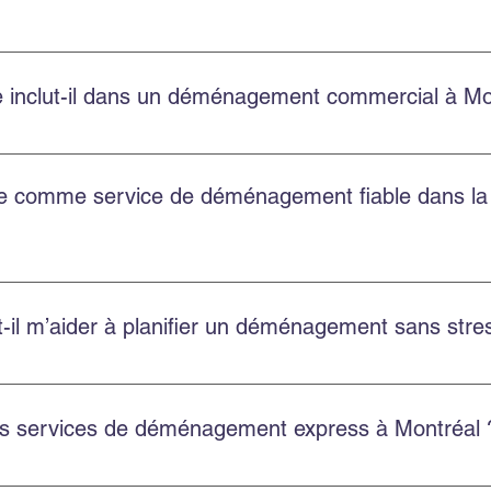
bien pour les petits appartements que pour les grands logements
 inclut-il dans un déménagement commercial à Mo
t la planification, le chargement, le transport, le déchargement
treposage.
ble comme service de déménagement fiable dans l
t au Québec, y compris Montréal, Châteauguay et plusieurs autr
l m’aider à planifier un déménagement sans stres
 soumission gratuite, choisissez une équipe ponctuelle et utili
es services de déménagement express à Montréal 
ces rapides et flexibles pour réduire le stress et assurer un d