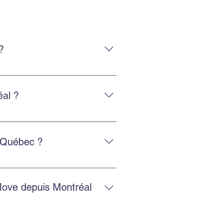
?
uipe expérimentée qui manipule
al ?
tactant via Facebook ou
e Québec ?
ntactez-nous pour une cotation
Move depuis Montréal