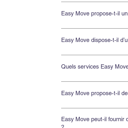
Le prix dépend de la distance, d
estimer chaque déménagement.
Easy Move propose-t-il un
Oui. Easy Move fournit des devis
Easy Move dispose-t-il d’u
Oui. Easy Move dessert le centre-
Quels services Easy Move 
Easy Move propose le déménagemen
de bacs écologiques GoBac.
Easy Move propose-t-il d
Easy Move propose des solutions 
Easy Move peut-il fournir
?