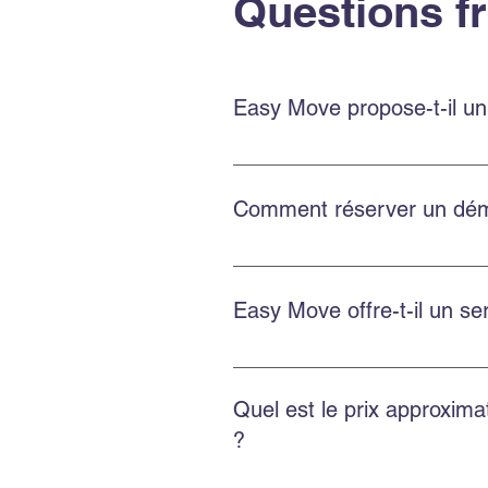
Questions f
Easy Move propose-t-il un
Oui. Easy Move Montréal propose
vos biens avec soin.
Comment réserver un dém
Réservez en remplissant le formu
Instagram pour une réponse rapi
Easy Move offre-t-il un 
Oui. Easy Move réalise des démé
personnalisée.
Quel est le prix approxim
?