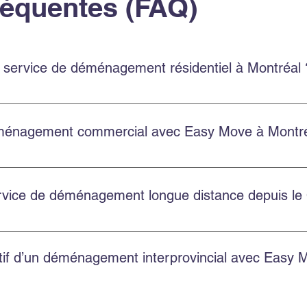
réquentes (FAQ)
 service de déménagement résidentiel à Montréal 
 un service résidentiel à Montréal et en banlieue, avec une éq
énagement commercial avec Easy Move à Montré
laire sur le site, en appelant au 514‑578‑6903, ou en nous con
de.
service de déménagement longue distance depuis l
nagements provinciaux et internationaux depuis le Québec. Co
atif d’un déménagement interprovincial avec Easy 