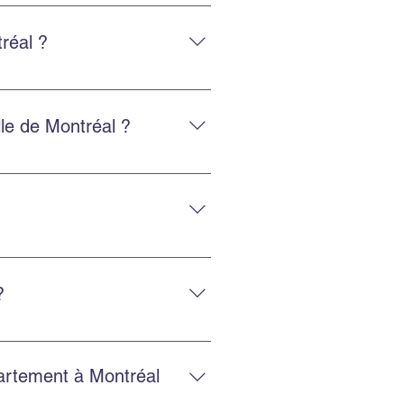
sions gratuites en ligne pour
réal ?
, y compris vers les États-Unis.
lle de Montréal ?
 fiable.
posage sécurisé et la location
?
et un service fiable.
partement à Montréal