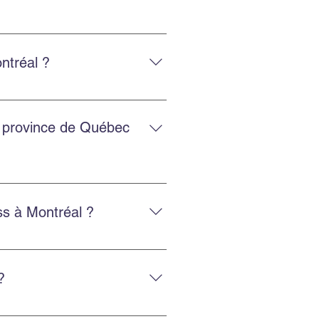
, avec un service adapté et
ntréal ?
 et la protection des biens, avec
a province de Québec
es régions.
s à Montréal ?
sez nos services d’emballage ou
?
éménagement efficace.