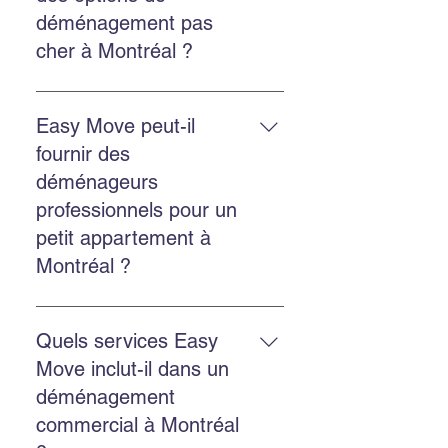
professionnel, l’entreposage
déménagement pas
sécurisé et la location de bacs
cher à Montréal ?
écologiques GoBac.
Easy Move propose des solutions
économiques et transparentes,
Easy Move peut-il
avec un bon rapport qualité-prix et
fournir des
un service fiable.
déménageurs
professionnels pour un
petit appartement à
Montréal ?
Oui. Easy Move intervient aussi
bien pour les petits appartements
Quels services Easy
que pour les grands logements,
Move inclut-il dans un
avec un service adapté et soigné.
déménagement
commercial à Montréal