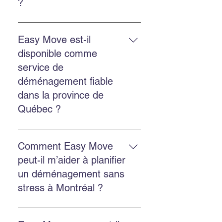
?
Le déménagement commercial
inclut la planification, le
Easy Move est-il
chargement, le transport, le
disponible comme
déchargement et la protection des
service de
biens, avec des options
déménagement fiable
d’emballage et d’entreposage.
dans la province de
Québec ?
Oui. Easy Move intervient partout
au Québec, y compris Montréal,
Comment Easy Move
Châteauguay et plusieurs autres
peut-il m’aider à planifier
régions.
un déménagement sans
stress à Montréal ?
Planifiez à l’avance, obtenez une