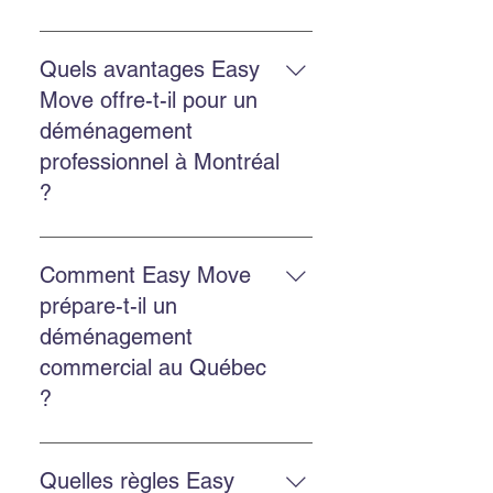
Oui. Easy Move offre les deux
services avec la même équipe
Quels avantages Easy
expérimentée et des solutions
Move offre-t-il pour un
adaptées.
déménagement
professionnel à Montréal
?
Un déménagement professionnel
réduit le stress, protège mieux vos
Comment Easy Move
biens, gagne du temps et assure
prépare-t-il un
une organisation optimale du
déménagement
départ et de l’arrivée.
commercial au Québec
?
Faites un inventaire, planifiez les
horaires, choisissez les services
Quelles règles Easy