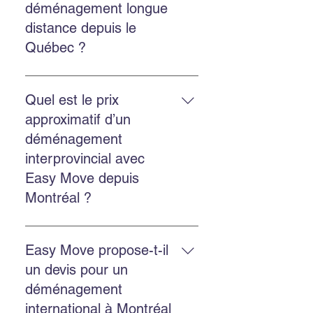
déménagement longue
Instagram pour une réponse
distance depuis le
rapide.
Québec ?
Oui. Easy Move réalise des
déménagements provinciaux et
Quel est le prix
internationaux depuis le Québec.
approximatif d’un
Contactez-nous pour une cotation
déménagement
personnalisée.
interprovincial avec
Easy Move depuis
Montréal ?
Le prix dépend de la distance, du
volume et des services choisis.
Easy Move propose-t-il
Easy Move propose des
un devis pour un
soumissions gratuites en ligne
déménagement
pour estimer chaque
international à Montréal