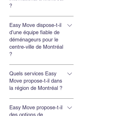
déménagement.
?
Oui. Easy Move fournit des devis
gratuits pour les déménagements
Easy Move dispose-t-il
internationaux depuis Montréal, y
d’une équipe fiable de
compris vers les États-Unis.
déménageurs pour le
centre-ville de Montréal
?
Oui. Easy Move dessert le centre-
ville de Montréal avec une équipe
Quels services Easy
ponctuelle, professionnelle et
Move propose-t-il dans
fiable.
la région de Montréal ?
Easy Move propose le
déménagement résidentiel,
Easy Move propose-t-il
commercial, l’emballage
des options de