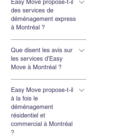
soumission gratuite, choisissez
Easy Move propose-t-il
une équipe ponctuelle et utilisez
des services de
nos services d’emballage ou
déménagement express
d’entreposage si besoin.
à Montréal ?
Oui. Easy Move propose des
services rapides et flexibles pour
Que disent les avis sur
réduire le stress et assurer un
les services d’Easy
déménagement efficace.
Move à Montréal ?
Les clients soulignent une équipe
professionnelle, ponctuelle,
Easy Move propose-t-il
efficace, et des prix raisonnables.
à la fois le
déménagement
résidentiel et
commercial à Montréal
?