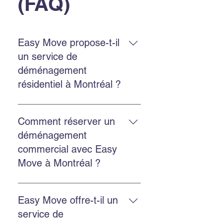
(FAQ)
Easy Move propose-t-il
un service de
déménagement
résidentiel à Montréal ?
Oui. Easy Move Montréal propose
un service résidentiel à Montréal et
Comment réserver un
en banlieue, avec une équipe
déménagement
expérimentée qui manipule vos
commercial avec Easy
biens avec soin.
Move à Montréal ?
Réservez en remplissant le
formulaire sur le site, en appelant
Easy Move offre-t-il un
au 514‑578‑6903, ou en nous
service de
contactant via Facebook ou