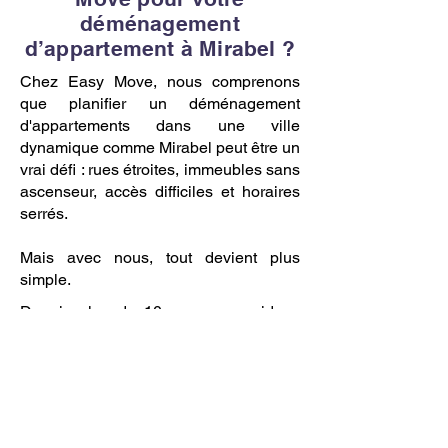
déménagement
d’appartement à Mirabel ?
Chez Easy Move, nous comprenons
que planifier un déménagement
d'appartements dans une ville
dynamique comme Mirabel peut être un
vrai défi : rues étroites, immeubles sans
ascenseur, accès difficiles et horaires
serrés.
Mais avec nous, tout devient plus
simple.
Depuis plus de 10 ans, nous aidons
des étudiants, des couples, des
familles et des professionnels à
déménager sans stress, sans
mauvaises surprises et avec une
attention aux détails qui fait toute la
différence.