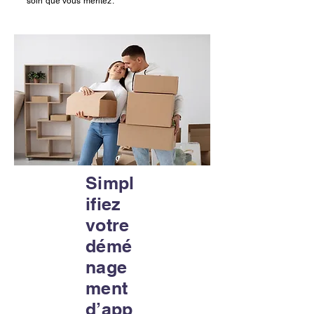
soin que vous méritez.
Simpl
ifiez
votre
démé
nage
ment
d’app