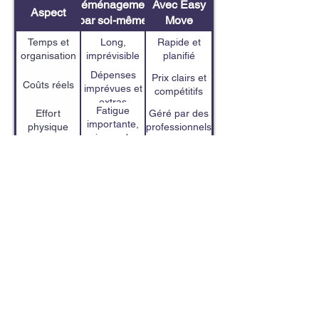
Déménagement
Avec Easy
Aspect
par soi-même
Move
Temps et
Long,
Rapide et
organisation
imprévisible
planifié
Dépenses
Prix clairs et
Coûts réels
imprévues et
compétitifs
extras
Fatigue
Effort
Géré par des
importante,
physique
professionnels
risque de
Emballage
Protection
Limitée, sans
blessure
pro +
des biens
garantie
assurance
Tranquillité
Sérénité et
Stress élevé
d’esprit
sécurité
Pourquoi choisir Easy Move à
Sorel-Tracy ?
Depuis plus de 10 ans, Easy Move se
démarque comme l’une des
entreprises de déménagement les
plus fiables à Montréal et partout au
Québec. Nos valeurs :