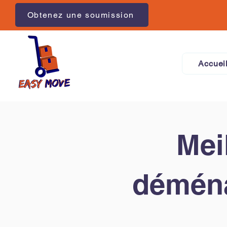
Obtenez une soumission
Accuei
Mei
déména