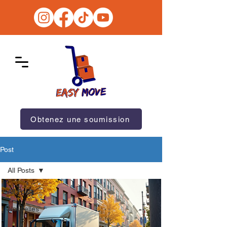
Obtenez une soumission
Post
All Posts
All Posts
Nouvelles