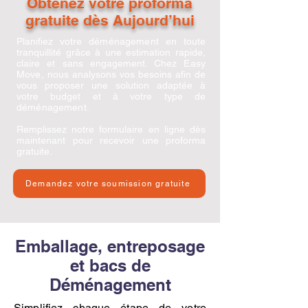
Obtenez votre proforma
gratuite dès Aujourd’hui
Planifiez votre
déménagement
en toute
tranquillité grâce à une estimation rapide,
claire et sans engagement. Chez
Easy
Move
, nous analysons vos besoins afin de
vous proposer une solution adaptée à
votre budget et à votre type de
déménagement
.
Remplissez notre formulaire en ligne dès
maintenant pour recevoir une proforma
gratuite.
Demandez votre soumission gratuite
Emballage, entreposage
et bacs de
Déménagement
Simplifiez chaque étape de votre