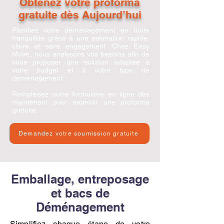
Obtenez votre proforma
gratuite dès Aujourd’hui
Planifiez votre
déménagement
en toute
tranquillité grâce à une estimation rapide,
claire et sans engagement. Chez
Easy
Move
, nous analysons vos besoins afin de
vous proposer une solution adaptée à
votre budget et à votre type de
déménagement
.
Remplissez notre formulaire en ligne dès
maintenant pour recevoir une proforma
gratuite.
Demandez votre soumission gratuite
Emballage, entreposage
et bacs de
Déménagement
Simplifiez chaque étape de votre