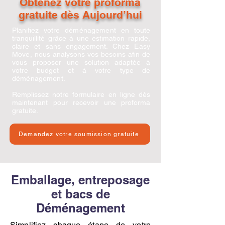
Obtenez votre proforma
gratuite dès Aujourd’hui
Planifiez votre
déménagement
en toute
tranquillité grâce à une estimation rapide,
claire et sans engagement. Chez
Easy
Move
, nous analysons vos besoins afin de
vous proposer une solution adaptée à
votre budget et à votre type de
déménagement
.
Remplissez notre formulaire en ligne dès
maintenant pour recevoir une proforma
gratuite.
Demandez votre soumission gratuite
Emballage, entreposage
et bacs de
Déménagement
Simplifiez chaque étape de votre