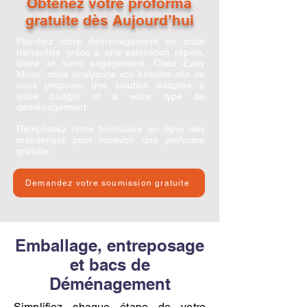
Obtenez votre proforma
gratuite dès Aujourd’hui
Planifiez votre
déménagement
en toute
tranquillité grâce à une estimation rapide,
claire et sans engagement. Chez
Easy
Move
, nous analysons vos besoins afin de
vous proposer une solution adaptée à
votre budget et à votre type de
déménagement
.
Remplissez notre formulaire en ligne dès
maintenant pour recevoir une proforma
gratuite.
Demandez votre soumission gratuite
Emballage, entreposage
et bacs de
Déménagement
Simplifiez chaque étape de votre