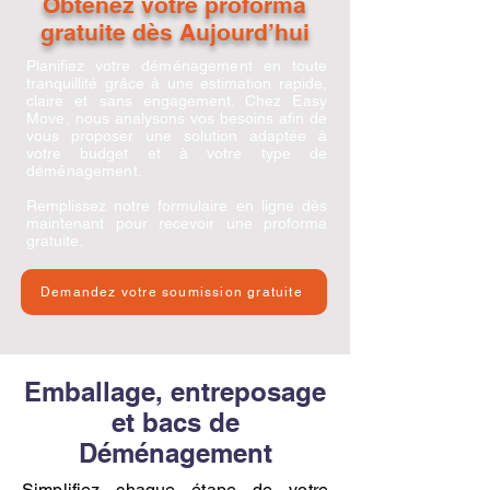
Obtenez votre proforma
gratuite dès Aujourd’hui
Planifiez votre
déménagement
en toute
tranquillité grâce à une estimation rapide,
claire et sans engagement. Chez
Easy
Move
, nous analysons vos besoins afin de
vous proposer une solution adaptée à
votre budget et à votre type de
déménagement
.
Remplissez notre formulaire en ligne dès
maintenant pour recevoir une proforma
gratuite.
Demandez votre soumission gratuite
Emballage, entreposage
et bacs de
Déménagement
Simplifiez chaque étape de votre