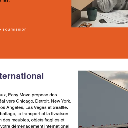
iles.
e soumission
ernational
aux,
Easy Move
propose des
éal vers Chicago
,
Detroit
,
New York
,
Los Angele
s,
Las Vegas
et
Seattle
.
mballage
, le transport et la livraison
n des meubles, objets fragiles et
 votre
déménagement
international