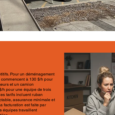
titifs. Pour un
déménagement
ix commencent à
130 $/h pou
r
eurs et un camion
$/h pour
une équipe de trois
Ces
tarifs
incluent ruban
ractable, assurance minimale et
 facturation est faite par
s équipes travaillent