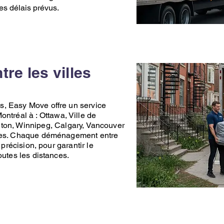
les délais prévus.
e les villes
ns,
Easy Move
offre un service
ontréal
à :
Ottawa
,
Ville de
ton
,
Winnipeg
,
Calgary
,
Vancouver
nes. Chaque
déménagement
entre
 précision, pour garantir le
outes les distances.