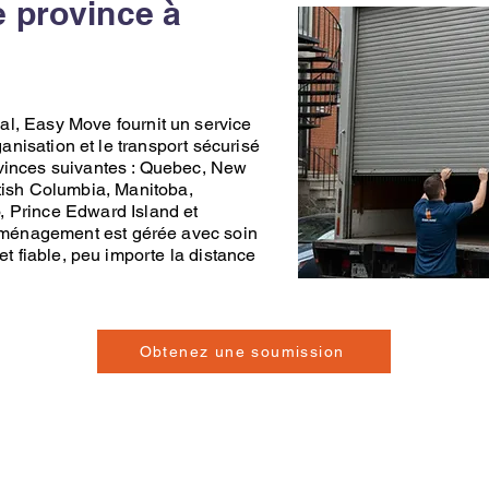
 province à
al,
Easy Move
fournit un service
ganisation et le transport sécurisé
vinces suivantes :
Quebec
,
New
tish Columbia
,
Manitoba
,
o
,
Prince Edward Island
et
ménagement
est gérée avec soin
et fiable, peu importe la distance
Obtenez une soumission