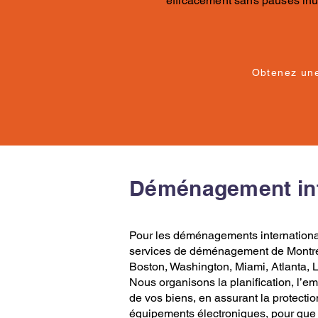
efficacement sans pauses inut
Obtenez un
Déménagement int
​Pour les déménagements internation
services de déménagement
de
Montr
Boston
,
Washington
,
Miami
,
Atlanta
,
Nous organisons la planification,
l’e
de vos biens, en assurant la protectio
équipements électroniques, pour que