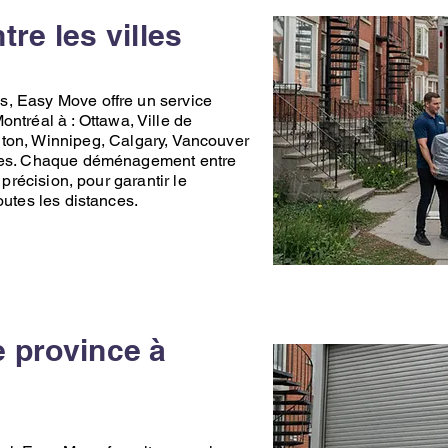
e les villes
ns,
Easy Move
offre un service
ontréal
à :
Ottawa
,
Ville de
ton
,
Winnipeg
,
Calgary
,
Vancouver
nes. Chaque
déménagement
entre
 précision, pour garantir le
outes les distances.
 province à