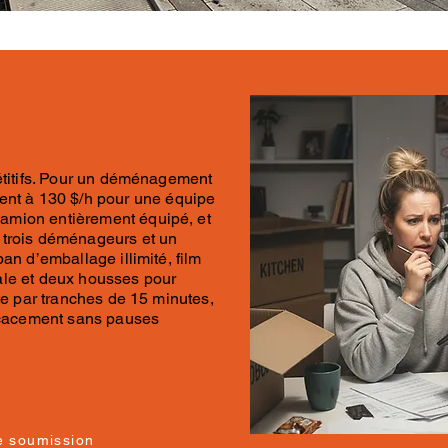
titifs. Pour un
déménagement
cent à
130 $/h pou
r
une équipe
amion entièrement équipé, et
trois déménageurs et un
an d’emballage illimité, film
ale et deux housses pour
ite par tranches de 15 minutes,
ficacement sans pauses
e soumission