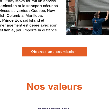
al,
Easy Move
fournit un service
ganisation et le transport sécurisé
vinces suivantes :
Quebec
,
New
tish Columbia
,
Manitoba
,
o
,
Prince Edward Island
et
ménagement
est gérée avec soin
et fiable, peu importe la distance
Obtenez une soumission
Nos valeurs