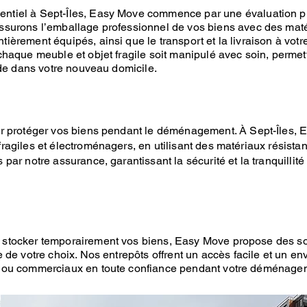
ntiel
à Sept-Îles,
Easy Move
commence par une évaluation pré
assurons
l’emballage professionnel
de vos biens avec des maté
ièrement équipés, ainsi que le transport et la livraison à votr
chaque meuble et objet fragile soit manipulé avec soin, permet
pide dans votre nouveau domicile.
r protéger vos biens pendant le
déménagement
. À
Sept-Îles,
E
ragiles et électroménagers, en utilisant des matériaux résista
par notre assurance, garantissant la sécurité et la tranquillité
 stocker temporairement vos biens,
Easy Move
propose des
s
e de votre choix.
Nos entrepôts
offrent un accès facile et un e
s ou commerciaux en toute confiance pendant votre
déménage