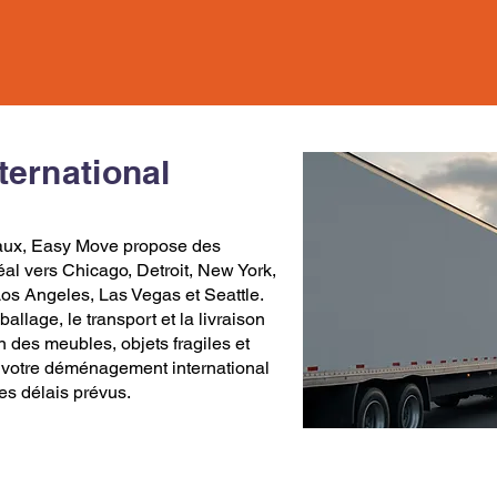
ernational
aux,
Easy Move
propose des
éal vers Chicago
,
Detroit
,
New York
,
Los Angele
s,
Las Vegas
et
Seattle
.
mballage
, le transport et la livraison
n des meubles, objets fragiles et
 votre
déménagement
international
les délais prévus.