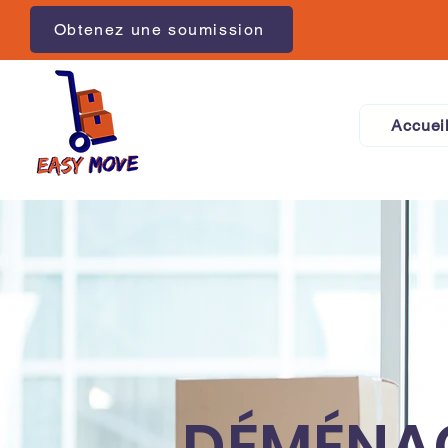
Obtenez une soumission
Accuei
DÉMÉNAG