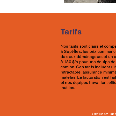
Tarifs
Nos tarifs
sont clairs et compé
à
Sept-Îles, les prix commen
de deux déménageurs et un c
à
180 $/h pour
une équipe de 
camion. Ces
tarifs
incluent rub
rétractable, assurance minim
matelas. La facturation est fa
et nos équipes travaillent ef
inutiles.
Obtenez un