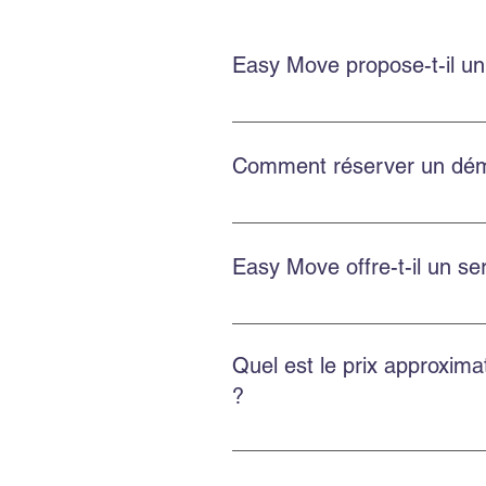
Easy Move propose-t-il un
Oui. Easy Move Montréal propose
vos biens avec soin.
Comment réserver un dém
Réservez en remplissant le formu
Instagram pour une réponse rapi
Easy Move offre-t-il un 
Oui. Easy Move réalise des démé
personnalisée.
Quel est le prix approxim
?
Le prix dépend de la distance, d
estimer chaque déménagement.