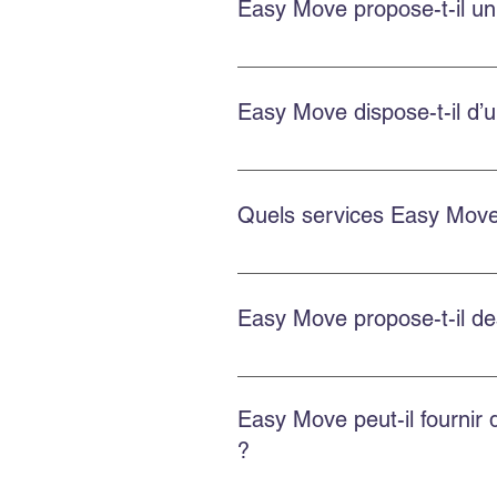
Easy Move propose-t-il un
Oui. Easy Move fournit des devis
Easy Move dispose-t-il d’u
Oui. Easy Move dessert le centre-
Quels services Easy Move 
Easy Move propose le déménagemen
de bacs écologiques GoBac.
Easy Move propose-t-il d
Easy Move propose des solutions 
Easy Move peut-il fournir
?