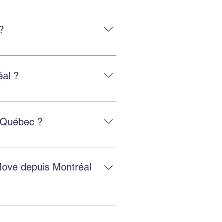
?
uipe expérimentée qui manipule
al ?
tactant via Facebook ou
e Québec ?
ntactez-nous pour une cotation
Move depuis Montréal
sions gratuites en ligne pour