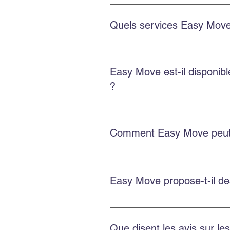
Oui. Easy Move intervient aussi 
soigné.
Quels services Easy Move
Le déménagement commercial inclu
des options d’emballage et d’en
Easy Move est-il disponi
?
Oui. Easy Move intervient partou
Comment Easy Move peut-i
Planifiez à l’avance, obtenez une
d’entreposage si besoin.
Easy Move propose-t-il d
Oui. Easy Move propose des servi
Que disent les avis sur l