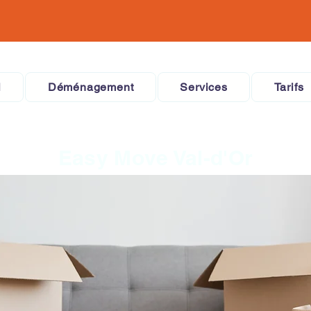
l
Déménagement
Services
Tarifs
Easy Move Val-d'Or