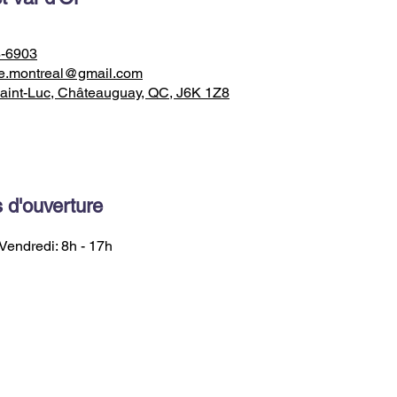
8-6903
e.montreal@gmail.com
aint-Luc, Châteauguay, QC, J6K 1Z8
 d'ouverture
Vendredi: 8h - 17h