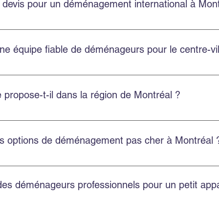
 devis pour un déménagement international à Mont
 gratuits pour les déménagements internationaux depuis Montréal
ne équipe fiable de déménageurs pour le centre-vi
ville de Montréal avec une équipe ponctuelle, professionnelle et
propose-t-il dans la région de Montréal ?
t résidentiel, commercial, l’emballage professionnel, l’entre
es options de déménagement pas cher à Montréal 
économiques et transparentes, avec un bon rapport qualité-prix 
 des déménageurs professionnels pour un petit ap