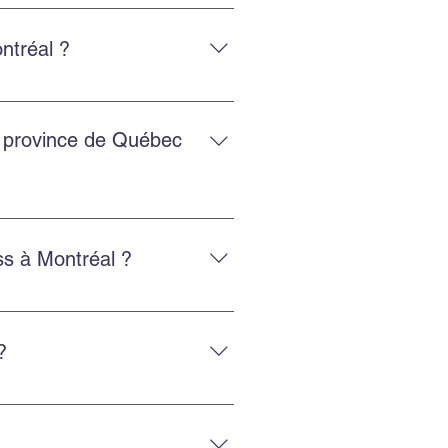
, avec un service adapté et
ntréal ?
 et la protection des biens, avec
a province de Québec
es régions.
s à Montréal ?
sez nos services d’emballage ou
?
éménagement efficace.