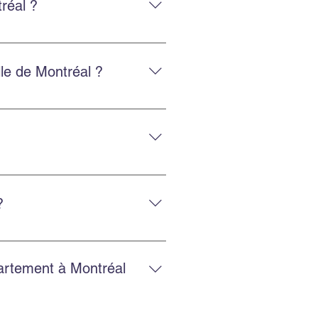
réal ?
, y compris vers les États-Unis.
lle de Montréal ?
 fiable.
posage sécurisé et la location
?
et un service fiable.
partement à Montréal