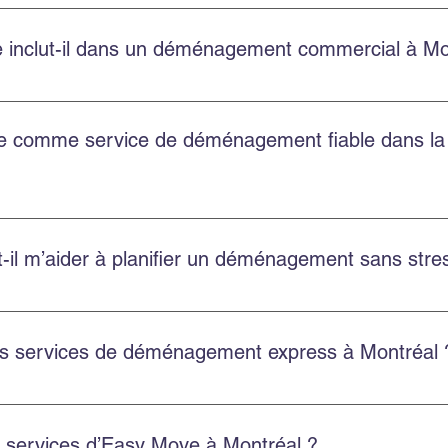
bien pour les petits appartements que pour les grands logements
 inclut-il dans un déménagement commercial à Mo
t la planification, le chargement, le transport, le déchargement
treposage.
ble comme service de déménagement fiable dans l
t au Québec, y compris Montréal, Châteauguay et plusieurs autr
l m’aider à planifier un déménagement sans stres
 soumission gratuite, choisissez une équipe ponctuelle et utili
es services de déménagement express à Montréal 
ces rapides et flexibles pour réduire le stress et assurer un d
es services d’Easy Move à Montréal ?