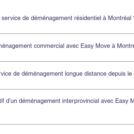
 service de déménagement résidentiel à Montréal 
 un service résidentiel à Montréal et en banlieue, avec une éq
énagement commercial avec Easy Move à Montré
laire sur le site, en appelant au 514‑578‑6903, ou en nous con
de.
service de déménagement longue distance depuis l
nagements provinciaux et internationaux depuis le Québec. Co
atif d’un déménagement interprovincial avec Easy 
u volume et des services choisis. Easy Move propose des soumis