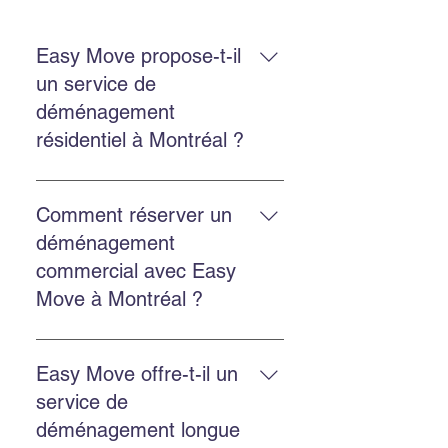
Easy Move propose-t-il
un service de
déménagement
résidentiel à Montréal ?
Oui. Easy Move Montréal propose
un service résidentiel à Montréal et
Comment réserver un
en banlieue, avec une équipe
déménagement
expérimentée qui manipule vos
commercial avec Easy
biens avec soin.
Move à Montréal ?
Réservez en remplissant le
formulaire sur le site, en appelant
Easy Move offre-t-il un
au 514‑578‑6903, ou en nous
service de
contactant via Facebook ou
déménagement longue
Instagram pour une réponse