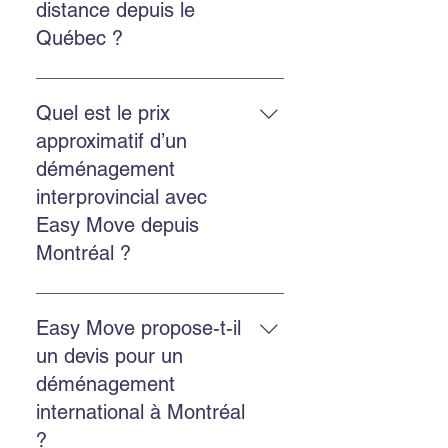
distance depuis le
rapide.
Québec ?
Oui. Easy Move réalise des
déménagements provinciaux et
Quel est le prix
internationaux depuis le Québec.
approximatif d’un
Contactez-nous pour une cotation
déménagement
personnalisée.
interprovincial avec
Easy Move depuis
Montréal ?
Le prix dépend de la distance, du
volume et des services choisis.
Easy Move propose-t-il
Easy Move propose des
un devis pour un
soumissions gratuites en ligne
déménagement
pour estimer chaque
international à Montréal
déménagement.
?