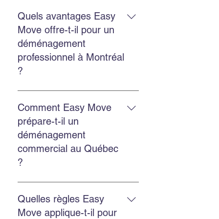
Oui. Easy Move offre les deux
services avec la même équipe
Quels avantages Easy
expérimentée et des solutions
Move offre-t-il pour un
adaptées.
déménagement
professionnel à Montréal
?
Un déménagement professionnel
réduit le stress, protège mieux vos
Comment Easy Move
biens, gagne du temps et assure
prépare-t-il un
une organisation optimale du
déménagement
départ et de l’arrivée.
commercial au Québec
?
Faites un inventaire, planifiez les
horaires, choisissez les services
Quelles règles Easy
d’emballage et de transport, puis
Move applique-t-il pour