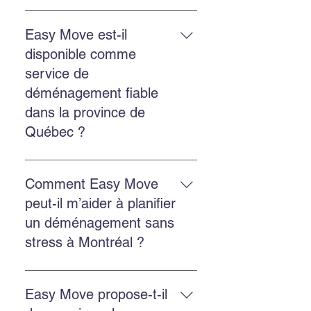
Le déménagement commercial
inclut la planification, le
Easy Move est-il
chargement, le transport, le
disponible comme
déchargement et la protection des
service de
biens, avec des options
déménagement fiable
d’emballage et d’entreposage.
dans la province de
Québec ?
Oui. Easy Move intervient partout
au Québec, y compris Montréal,
Comment Easy Move
Châteauguay et plusieurs autres
peut-il m’aider à planifier
régions.
un déménagement sans
stress à Montréal ?
Planifiez à l’avance, obtenez une
soumission gratuite, choisissez
Easy Move propose-t-il
une équipe ponctuelle et utilisez