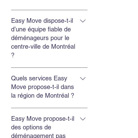
Oui. Easy Move fournit des devis
gratuits pour les déménagements
Easy Move dispose-t-il
internationaux depuis Montréal, y
d’une équipe fiable de
compris vers les États-Unis.
déménageurs pour le
centre-ville de Montréal
?
Oui. Easy Move dessert le centre-
ville de Montréal avec une équipe
Quels services Easy
ponctuelle, professionnelle et
Move propose-t-il dans
fiable.
la région de Montréal ?
Easy Move propose le
déménagement résidentiel,
Easy Move propose-t-il
commercial, l’emballage
des options de
professionnel, l’entreposage
déménagement pas