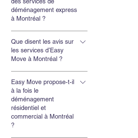
des services de
nos services d’emballage ou
déménagement express
d’entreposage si besoin.
à Montréal ?
Oui. Easy Move propose des
services rapides et flexibles pour
Que disent les avis sur
réduire le stress et assurer un
les services d’Easy
déménagement efficace.
Move à Montréal ?
Les clients soulignent une équipe
professionnelle, ponctuelle,
Easy Move propose-t-il
efficace, et des prix raisonnables.
à la fois le
déménagement
résidentiel et
commercial à Montréal
?