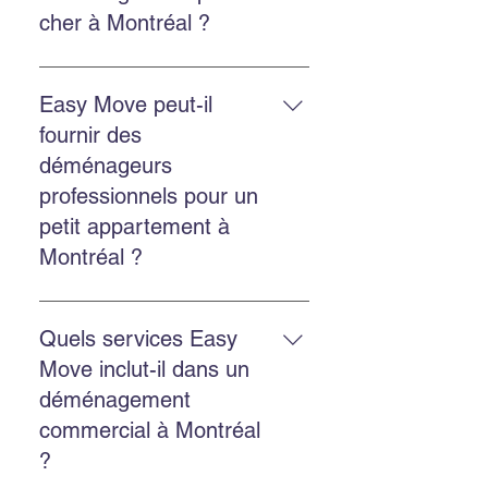
sécurisé et la location de bacs
cher à Montréal ?
écologiques GoBac.
Easy Move propose des solutions
économiques et transparentes,
Easy Move peut-il
avec un bon rapport qualité-prix et
fournir des
un service fiable.
déménageurs
professionnels pour un
petit appartement à
Montréal ?
Oui. Easy Move intervient aussi
bien pour les petits appartements
Quels services Easy
que pour les grands logements,
Move inclut-il dans un
avec un service adapté et soigné.
déménagement
commercial à Montréal
?